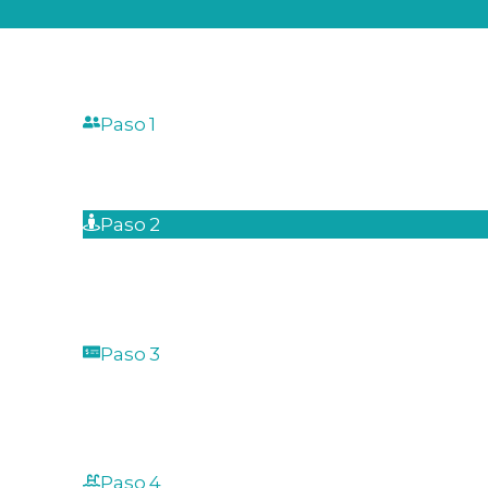
Paso 1
El proceso comienza con una consulta d
es lo que busca cada uno de nuestros clie
Paso 2
Nuestros expertos van al espacio en donde
jacuzzi, toman medidas y revisan requerim
proyecto.
Paso 3
Después de la consulta inicial y visita, se
dejando la posibilidad de que más adelan
servicios adicionales en caso de que el cli
Paso 4