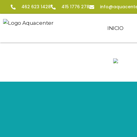
462 623 1428
415 1776 278
info@aquacente
INICIO