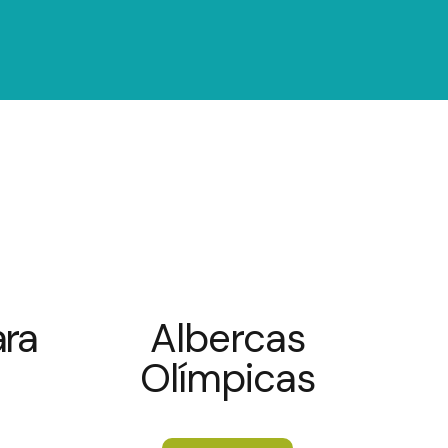
ara
Albercas
Olímpicas