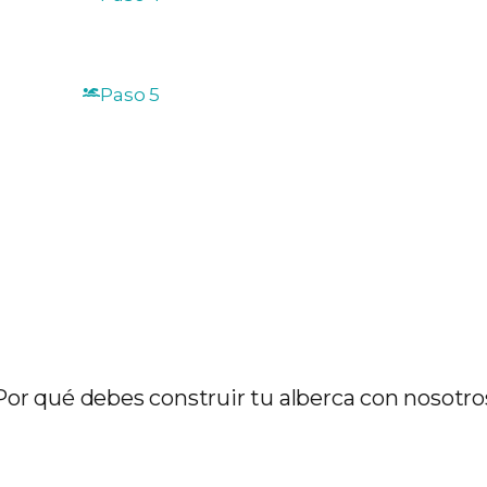
Se realiza la construcción de la alberca ut
materiales de calidad para garantizar dura
Paso 5
Realizamos pruebas exhaustivas para ase
funcione a la perfección ¡Después tu alberc
clavado!
Por qué debes construir tu alberca con nosotro